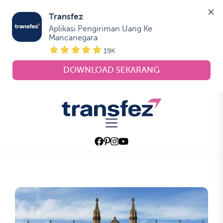
Transfez
Aplikasi Pengiriman Uang Ke 
Mancanegara
19K
DOWNLOAD SEKARANG
Skip
to
Transfez
the
content