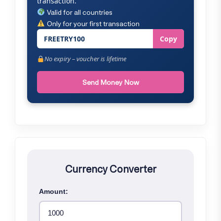
transaction.
Valid for all countries
Only for your first transaction
FREETRY100
Copy
No expiry – voucher is lifetime
Send Money Now
Currency Converter
Amount: