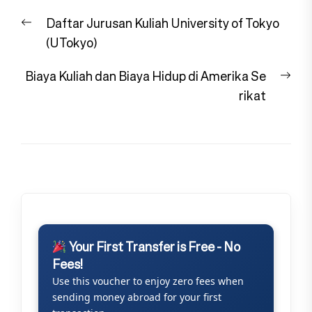
Navigasi
Previous
Daftar Jurusan Kuliah University of Tokyo
pos
post:
(UTokyo)
Nex
Biaya Kuliah dan Biaya Hidup di Amerika Se
pos
rikat
Your First Transfer is Free - No
Fees!
Use this voucher to enjoy zero fees when
sending money abroad for your first