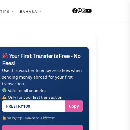
 TIPS
BAHASA
Your First Transfer is Free - No
Fees!
Use this voucher to enjoy zero fees when
sending money abroad for your first
transaction.
Valid for all countries
Only for your first transaction
FREETRY100
Copy
No expiry – voucher is lifetime