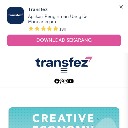
Transfez
Aplikasi Pengiriman Uang Ke 
Mancanegara
19K
DOWNLOAD SEKARANG
Skip
to
Transfez
the
content