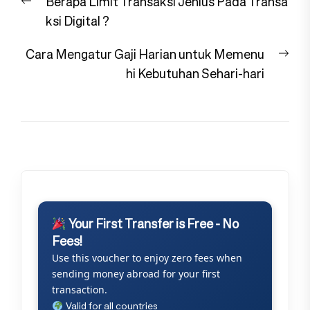
Previous
Berapa Limit Transaksi Jenius Pada Transa
pos
post:
ksi Digital ?
Nex
Cara Mengatur Gaji Harian untuk Memenu
pos
hi Kebutuhan Sehari-hari
Your First Transfer is Free - No
Fees!
Use this voucher to enjoy zero fees when
sending money abroad for your first
transaction.
Valid for all countries