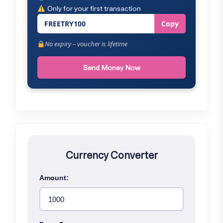
Only for your first transaction
FREETRY100
Copy
No expiry – voucher is lifetime
Send Money Now
Currency Converter
Amount: