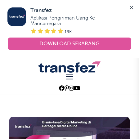
Transfez
Aplikasi Pengiriman Uang Ke 
Mancanegara
19K
DOWNLOAD SEKARANG
Skip
to
Transfez
the
content