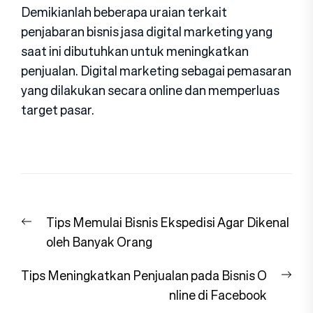
Demikianlah beberapa uraian terkait
penjabaran bisnis jasa digital marketing yang
saat ini dibutuhkan untuk meningkatkan
penjualan. Digital marketing sebagai pemasaran
yang dilakukan secara online dan memperluas
target pasar.
Navigasi
Previous
Tips Memulai Bisnis Ekspedisi Agar Dikenal
pos
post:
oleh Banyak Orang
Nex
Tips Meningkatkan Penjualan pada Bisnis O
pos
nline di Facebook