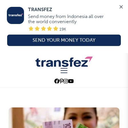
TRANSFEZ
Send money from Indonesia all over 
the world conveniently
19K
SEND YOUR MONEY TODAY
Skip
to
Transfez
the
content