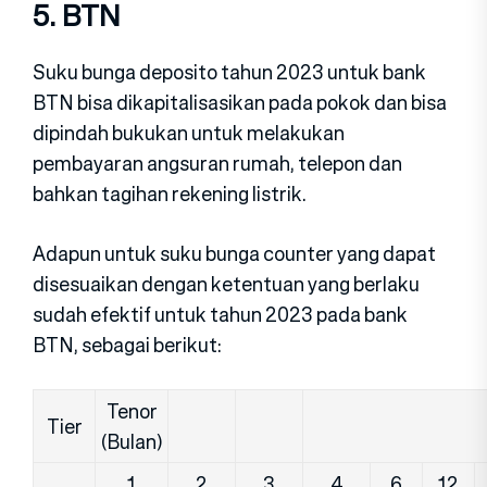
5. BTN
Suku bunga deposito tahun 2023 untuk bank
BTN bisa dikapitalisasikan pada pokok dan bisa
dipindah bukukan untuk melakukan
pembayaran angsuran rumah, telepon dan
bahkan tagihan rekening listrik.
Adapun untuk suku bunga counter yang dapat
disesuaikan dengan ketentuan yang berlaku
sudah efektif untuk tahun 2023 pada bank
BTN, sebagai berikut:
Tenor
Tier
(Bulan)
1
2
3
4
6
12