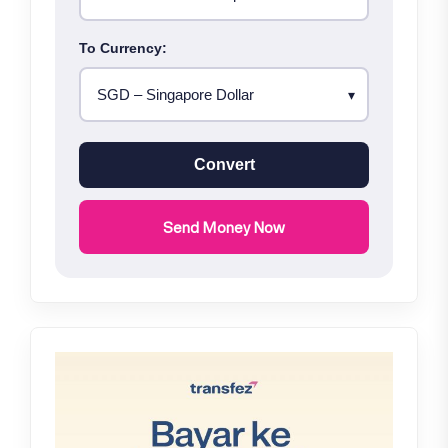
To Currency:
Convert
Send Money Now