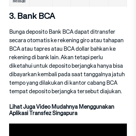
Miliar
3. Bank BCA
Bunga deposito Bank BCA dapat ditransfer
secara otomatis ke rekening giro atau tahapan
BCA atau tapres atau BCA dollar bahkan ke
rekening di bank lain. Akan tetapi perlu
diketahui untuk deposito berjangka hanya bisa
dibayarkan kembali pada saat tanggalnya jatuh
tempo yang dilakukan di kantor cabang BCA
tempat deposito berjangka tersebut diajukan.
Lihat Juga Video Mudahnya Menggunakan
Aplikasi Transfez Singapura