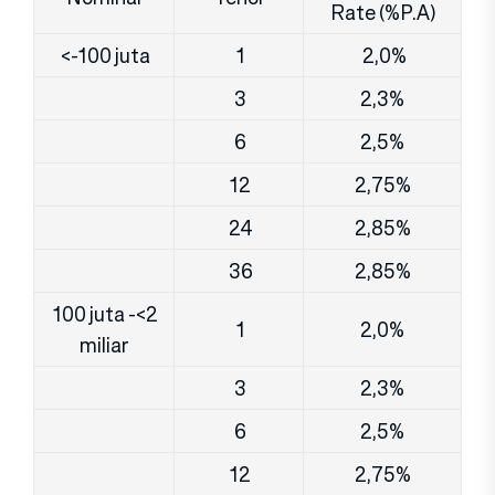
Rate (%P.A)
<-100 juta
1
2,0%
3
2,3%
6
2,5%
12
2,75%
24
2,85%
36
2,85%
100 juta -<2
1
2,0%
miliar
3
2,3%
6
2,5%
12
2,75%