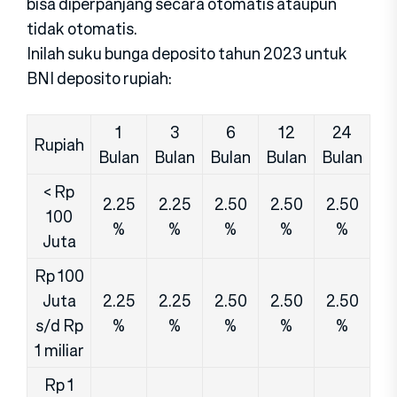
bisa diperpanjang secara otomatis ataupun
tidak otomatis.
Inilah suku bunga deposito tahun 2023 untuk
BNI deposito rupiah:
1
3
6
12
24
Rupiah
Bulan
Bulan
Bulan
Bulan
Bulan
< Rp
2.25
2.25
2.50
2.50
2.50
100
%
%
%
%
%
Juta
Rp 100
Juta
2.25
2.25
2.50
2.50
2.50
s/d Rp
%
%
%
%
%
1 miliar
Rp 1