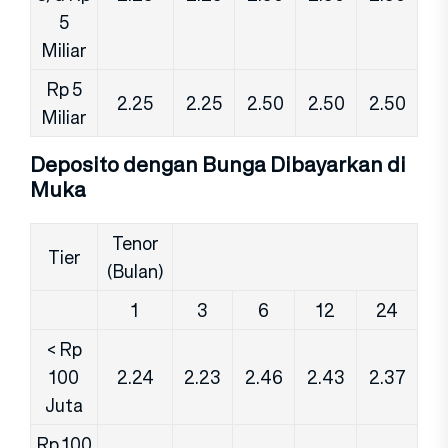
5
Miliar
Rp 5
2.25
2.25
2.50
2.50
2.50
Miliar
Deposito dengan Bunga Dibayarkan di
Muka
Tenor
Tier
(Bulan)
1
3
6
12
24
< Rp
100
2.24
2.23
2.46
2.43
2.37
Juta
Rp 100