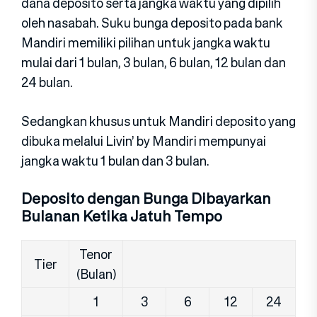
dana deposito serta jangka waktu yang dipilih
oleh nasabah. Suku bunga deposito pada bank
Mandiri memiliki pilihan untuk jangka waktu
mulai dari 1 bulan, 3 bulan, 6 bulan, 12 bulan dan
24 bulan.
Sedangkan khusus untuk Mandiri deposito yang
dibuka melalui Livin’ by Mandiri mempunyai
jangka waktu 1 bulan dan 3 bulan.
Deposito dengan Bunga Dibayarkan
Bulanan Ketika Jatuh Tempo
Tenor
Tier
(Bulan)
1
3
6
12
24