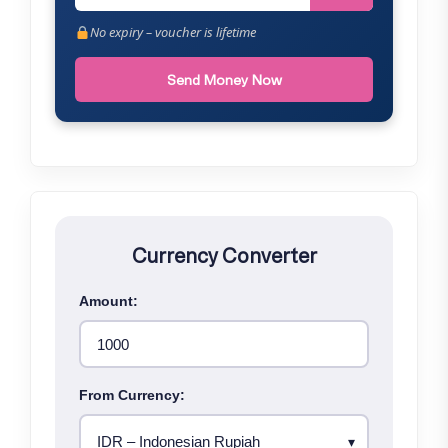
No expiry – voucher is lifetime
Send Money Now
Currency Converter
Amount:
From Currency: