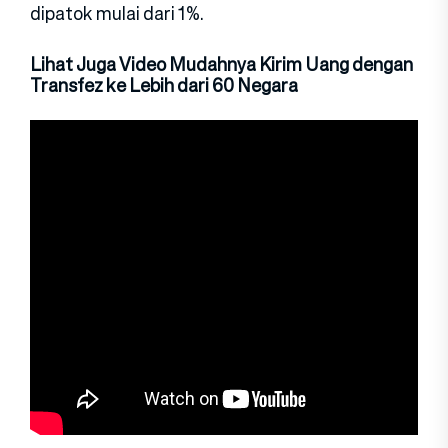
dipatok mulai dari 1%.
Lihat Juga Video Mudahnya Kirim Uang dengan
Transfez ke Lebih dari 60 Negara