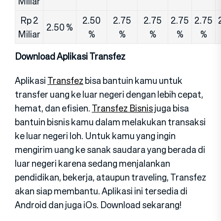
Miliar
Rp 2
2.50
2.75
2.75
2.75
2.75
2.50 %
Miliar
%
%
%
%
%
Download Aplikasi Transfez
Aplikasi
Transfez
bisa bantuin kamu untuk
transfer uang ke luar negeri dengan lebih cepat,
hemat, dan efisien.
Transfez Bisnis
juga bisa
bantuin bisnis kamu dalam melakukan transaksi
ke luar negeri loh. Untuk kamu yang ingin
mengirim uang ke sanak saudara yang berada di
luar negeri karena sedang menjalankan
pendidikan, bekerja, ataupun traveling, Transfez
akan siap membantu. Aplikasi ini tersedia di
Android dan juga iOs. Download sekarang!