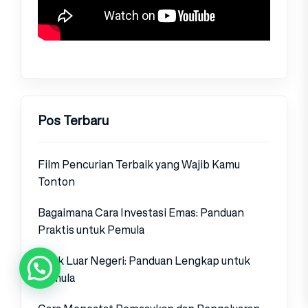
Pos Terbaru
Film Pencurian Terbaik yang Wajib Kamu
Tonton
Bagaimana Cara Investasi Emas: Panduan
Praktis untuk Pemula
Bank Luar Negeri: Panduan Lengkap untuk
Pemula