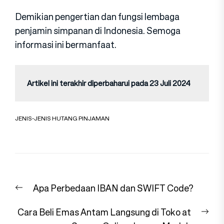
Demikian pengertian dan fungsi lembaga
penjamin simpanan di Indonesia. Semoga
informasi ini bermanfaat.
Artikel ini terakhir diperbaharui pada 23 Juli 2024
JENIS-JENIS HUTANG PINJAMAN
Navigasi
Previous
Apa Perbedaan IBAN dan SWIFT Code?
pos
post:
Nex
Cara Beli Emas Antam Langsung di Toko at