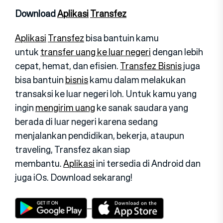
Download
Aplikasi
Transfez
Aplikasi
Transfez
bisa bantuin kamu
untuk
transfer uang ke luar negeri
dengan lebih
cepat, hemat, dan efisien.
Transfez Bisnis
juga
bisa bantuin
bisnis
kamu dalam melakukan
transaksi ke luar negeri loh. Untuk kamu yang
ingin
mengirim uang
ke sanak saudara yang
berada di luar negeri karena sedang
menjalankan pendidikan, bekerja, ataupun
traveling, Transfez akan siap
membantu.
Aplikasi
ini tersedia di Android dan
juga iOs. Download sekarang!