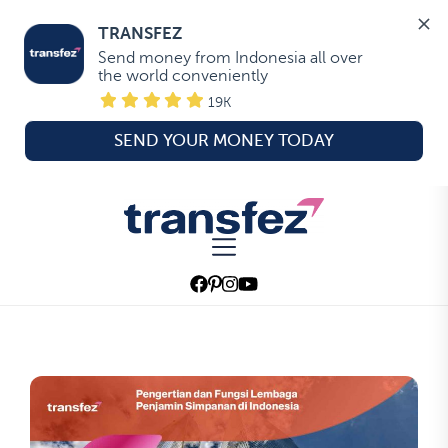
TRANSFEZ
Send money from Indonesia all over 
the world conveniently
19K
SEND YOUR MONEY TODAY
Skip
to
Transfez
the
content