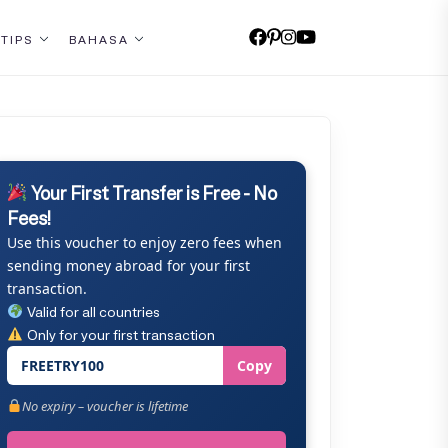
 TIPS
BAHASA
Your First Transfer is Free - No
Fees!
Use this voucher to enjoy zero fees when
sending money abroad for your first
transaction.
Valid for all countries
Only for your first transaction
FREETRY100
Copy
No expiry – voucher is lifetime