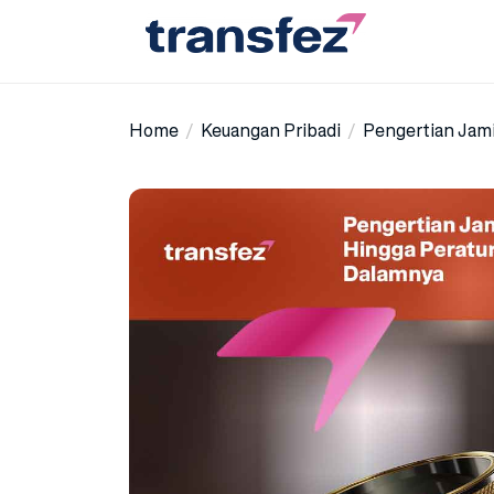
Skip
to
the
Transfez
content
Home
Keuangan Pribadi
Pengertian Jami