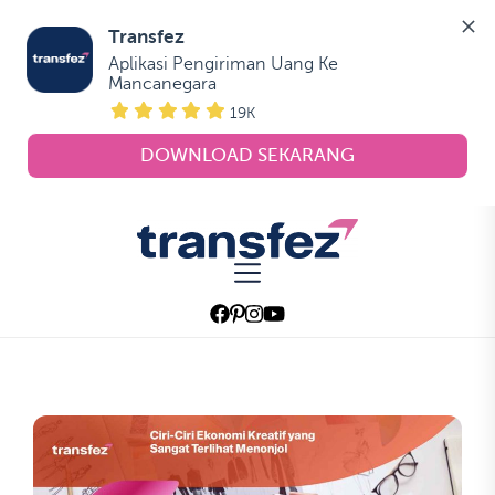
Transfez
Aplikasi Pengiriman Uang Ke 
Mancanegara
19K
DOWNLOAD SEKARANG
Skip
to
Transfez
the
content