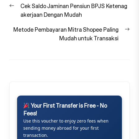
Navigasi
Previous
Cek Saldo Jaminan Pensiun BPJS Ketenag
pos
post:
akerjaan Dengan Mudah
Nex
Metode Pembayaran Mitra Shopee Paling
pos
Mudah untuk Transaksi
Your First Transfer is Free - No
Fees!
Use this voucher to enjoy zero fees when
sending money abroad for your first
transaction.