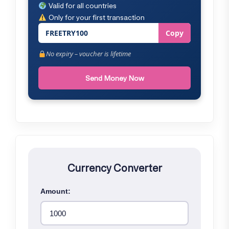
Valid for all countries
Only for your first transaction
FREETRY100
Copy
No expiry – voucher is lifetime
Send Money Now
Currency Converter
Amount: