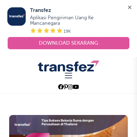
Transfez
Aplikasi Pengiriman Uang Ke 
Mancanegara
19K
DOWNLOAD SEKARANG
Skip
to
Transfez
the
content