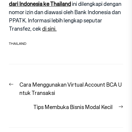
dari Indonesia ke Thailand
ini dilengkapi dengan
nomor izin dan diawasi oleh Bank Indonesia dan
PPATK. Informasi lebih lengkap seputar
Transfez, cek
di sini.
THAILAND
Navigasi
Previous
Cara Menggunakan Virtual Account BCA U
pos
post:
ntuk Transaksi
Nex
Tips Membuka Bisnis Modal Kecil
pos