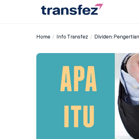
Skip
to
the
Transfez
content
Home
Info Transfez
Dividen: Pengertia