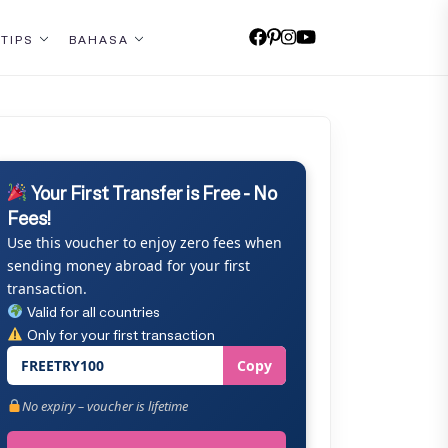
 TIPS
BAHASA
Your First Transfer is Free - No
Fees!
Use this voucher to enjoy zero fees when
sending money abroad for your first
transaction.
Valid for all countries
Only for your first transaction
FREETRY100
Copy
No expiry – voucher is lifetime