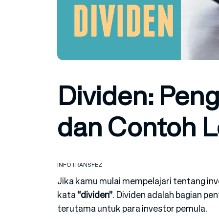
Dividen: Peng
dan Contoh 
INFO TRANSFEZ
Jika kamu mulai mempelajari tentang
inv
kata
“dividen”
. Dividen adalah bagian pe
terutama untuk para investor pemula.