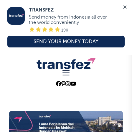
TRANSFEZ
Send money from Indonesia all over 
the world conveniently
19K
SEND YOUR MONEY TODAY
Skip
to
Transfez
the
content