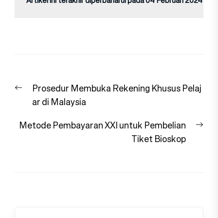
Navigasi
Previous
Prosedur Membuka Rekening Khusus Pelaj
pos
post:
ar di Malaysia
Nex
Metode Pembayaran XXI untuk Pembelian
pos
Tiket Bioskop