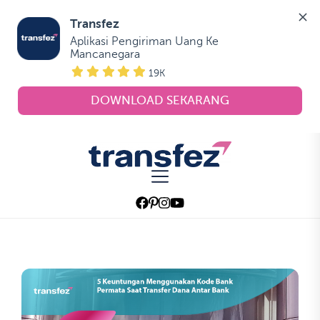
Transfez
Aplikasi Pengiriman Uang Ke 
Mancanegara
19K
DOWNLOAD SEKARANG
Skip
to
Transfez
the
content