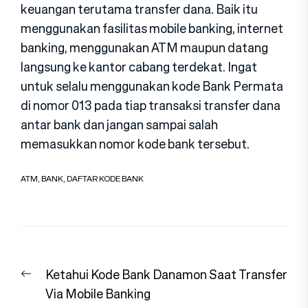
keuangan terutama transfer dana. Baik itu
menggunakan fasilitas mobile banking, internet
banking, menggunakan ATM maupun datang
langsung ke kantor cabang terdekat. Ingat
untuk selalu menggunakan kode Bank Permata
di nomor 013 pada tiap transaksi transfer dana
antar bank dan jangan sampai salah
memasukkan nomor kode bank tersebut.
ATM
,
BANK
,
DAFTAR KODE BANK
Navigasi
Previous
Ketahui Kode Bank Danamon Saat Transfer
pos
post:
Via Mobile Banking