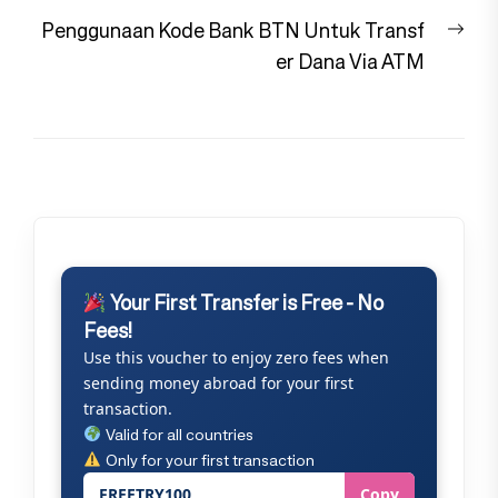
Nex
Penggunaan Kode Bank BTN Untuk Transf
pos
er Dana Via ATM
Your First Transfer is Free - No
Fees!
Use this voucher to enjoy zero fees when
sending money abroad for your first
transaction.
Valid for all countries
Only for your first transaction
FREETRY100
Copy