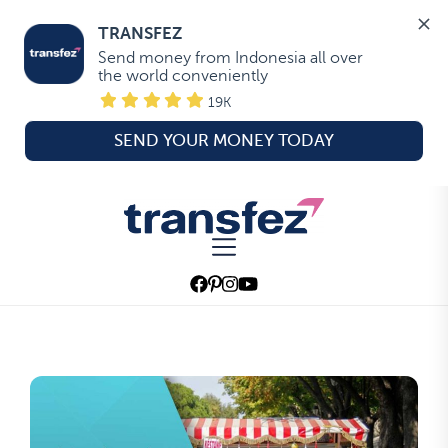
TRANSFEZ
Send money from Indonesia all over 
the world conveniently
19K
SEND YOUR MONEY TODAY
Skip
to
Transfez
the
content