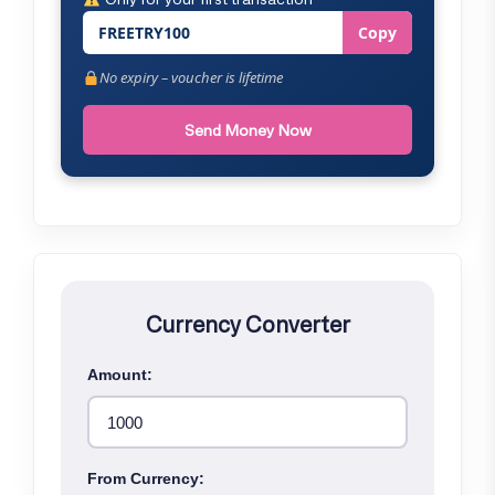
FREETRY100
Copy
No expiry – voucher is lifetime
Send Money Now
Currency Converter
Amount:
From Currency: