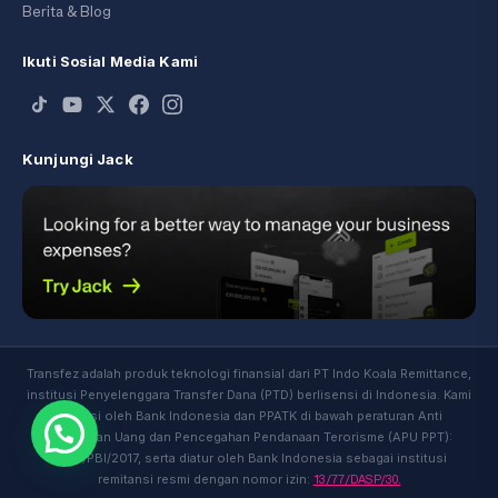
Berita & Blog
Ikuti Sosial Media Kami
Kunjungi Jack
Transfez adalah produk teknologi finansial dari PT Indo Koala Remittance,
institusi Penyelenggara Transfer Dana (PTD) berlisensi di Indonesia. Kami
diawasi oleh Bank Indonesia dan PPATK di bawah peraturan Anti
Pencucian Uang dan Pencegahan Pendanaan Terorisme (APU PPT):
19/10/PBI/2017, serta diatur oleh Bank Indonesia sebagai institusi
13/77/DASP/30.
remitansi resmi dengan nomor izin: