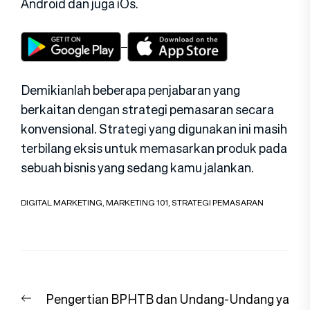
Android dan juga iOs.
Demikianlah beberapa penjabaran yang
berkaitan dengan strategi pemasaran secara
konvensional. Strategi yang digunakan ini masih
terbilang eksis untuk memasarkan produk pada
sebuah bisnis yang sedang kamu jalankan.
DIGITAL MARKETING
,
MARKETING 101
,
STRATEGI PEMASARAN
Navigasi
Previous
Pengertian BPHTB dan Undang-Undang ya
pos