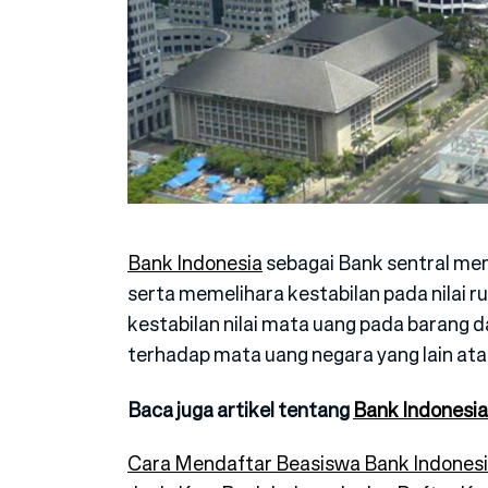
Bank Indonesia
sebagai Bank sentral mem
serta memelihara kestabilan pada nilai 
kestabilan nilai mata uang pada barang d
terhadap mata uang negara yang lain ata
Baca juga artikel tentang
Bank Indonesia
Cara Mendaftar Beasiswa Bank Indones