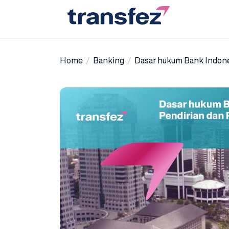
Skip
to
the
Transfez
content
Home
Banking
Dasar hukum Bank Indones