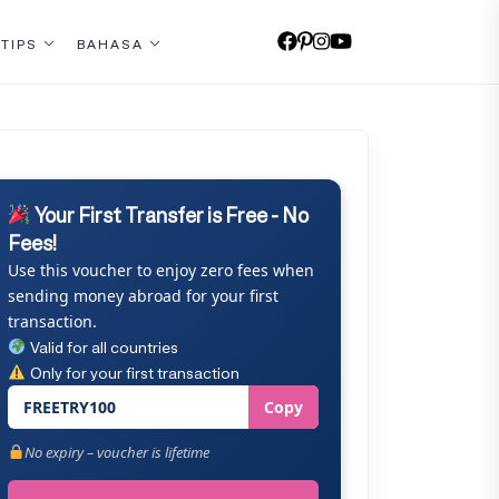
 TIPS
BAHASA
Your First Transfer is Free - No
Fees!
Use this voucher to enjoy zero fees when
sending money abroad for your first
transaction.
Valid for all countries
Only for your first transaction
FREETRY100
Copy
No expiry – voucher is lifetime