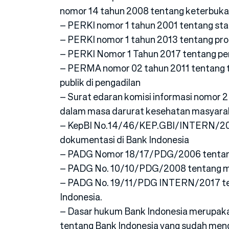
nomor 14 tahun 2008 tentang keterbukaa
– PERKI nomor 1 tahun 2001 tentang stan
– PERKI nomor 1 tahun 2013 tentang pro
– PERKI Nomor 1 Tahun 2017 tentang peng
– PERMA nomor 02 tahun 2011 tentang t
publik di pengadilan
– Surat edaran komisi informasi nomor 2
dalam masa darurat kesehatan masyaraka
– KepBI No.14/46/KEP.GBI/INTERN/2012
dokumentasi di Bank Indonesia
– PADG Nomor 18/17/PDG/2006 tentang 
– PADG No. 10/10/PDG/2008 tentang ma
– PADG No. 19/11/PDG INTERN/2017 tent
Indonesia.
– Dasar hukum Bank Indonesia merupak
tentang Bank Indonesia yang sudah me