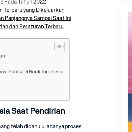
urs Pada Tahun 2022
n Terbaru yang Dikeluarkan
an Panjangnya Sampai Saat Ini
ian dan Peraturan Terbaru
ian
si Publik Di Bank Indonesia
ia Saat Pendirian
ang telah didahului adanya proses