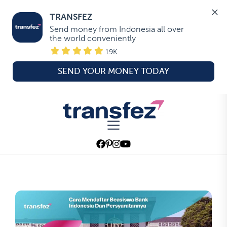
TRANSFEZ
Send money from Indonesia all over 
the world conveniently
19K
SEND YOUR MONEY TODAY
Skip
to
Transfez
the
content