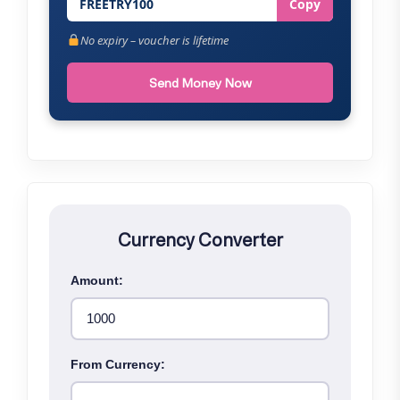
FREETRY100
Copy
No expiry – voucher is lifetime
Send Money Now
Currency Converter
Amount:
From Currency: