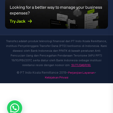
Transfez adalah produk teknologi finansial dari PT Indo Koala Remittance,
institusi Penyelenggara Transfer Dana (PTD) berlisensi di Indonesia. Kami
diawasi oleh Bank Indonesia dan PPATK di bawah peraturan Anti
Pencucian Uang dan Pencegahan Pendanaan Terorisme (APU PPT):
19/10/PBI/2017, serta diatur oleh Bank Indonesia sebagai institusi
13/77/DASP/30.
remitansi resmi dengan nomor izin:
Perjanjian Layanan
© PT Indo Koala Remittance 2019
•
•
Kebijakan Privasi