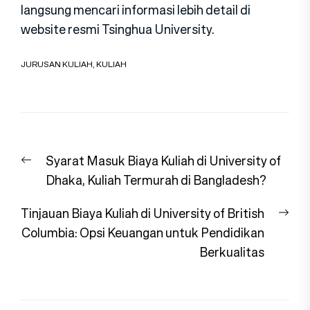
langsung mencari informasi lebih detail di
website resmi Tsinghua University.
JURUSAN KULIAH
,
KULIAH
Navigasi
Previous
Syarat Masuk Biaya Kuliah di University of
pos
post:
Dhaka, Kuliah Termurah di Bangladesh?
Nex
Tinjauan Biaya Kuliah di University of British
pos
Columbia: Opsi Keuangan untuk Pendidikan
Berkualitas