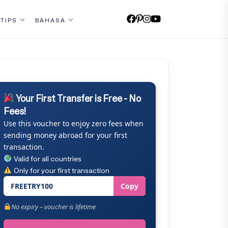
 TIPS
BAHASA
Your First Transfer is Free - No
Fees!
Use this voucher to enjoy zero fees when
sending money abroad for your first
transaction.
Valid for all countries
Only for your first transaction
FREETRY100
Copy
No expiry – voucher is lifetime