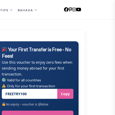
 TIPS
BAHASA
Your First Transfer is Free - No
Fees!
Use this voucher to enjoy zero fees when
sending money abroad for your first
transaction.
Valid for all countries
Only for your first transaction
FREETRY100
Copy
No expiry – voucher is lifetime