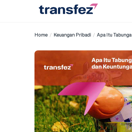
Skip
to
the
Transfez
content
Home
Keuangan Pribadi
Apa Itu Tabunga