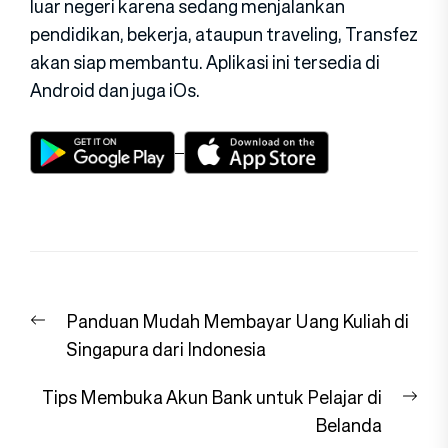
luar negeri karena sedang menjalankan
pendidikan, bekerja, ataupun traveling, Transfez
akan siap membantu. Aplikasi ini tersedia di
Android dan juga iOs.
Navigasi
Previous
Panduan Mudah Membayar Uang Kuliah di
pos
post:
Singapura dari Indonesia
Nex
Tips Membuka Akun Bank untuk Pelajar di
pos
Belanda