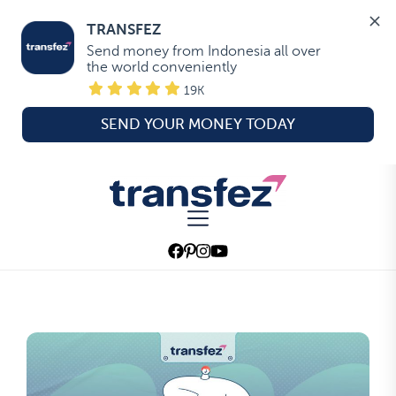
TRANSFEZ
Send money from Indonesia all over 
the world conveniently
19K
SEND YOUR MONEY TODAY
Skip
to
Transfez
the
content