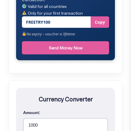
Valid for all countries
Only for your first transaction
FREETRY100
Copy
No expiry – voucher is lifetime
Send Money Now
Currency Converter
Amount: