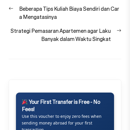
Navigasi
Previous
Beberapa Tips Kuliah Biaya Sendiri dan Car
pos
post:
a Mengatasinya
Nex
Strategi Pemasaran Apartemen agar Laku
pos
Banyak dalam Waktu Singkat
Your First Transfer is Free - No
Fees!
Use this voucher to enjoy zero fees when
sending money abroad for your first
transaction.