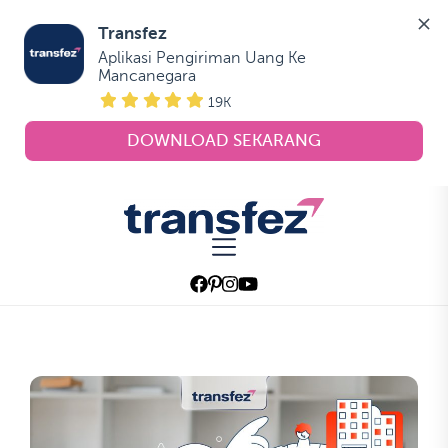
Transfez
Aplikasi Pengiriman Uang Ke 
Mancanegara
19K
DOWNLOAD SEKARANG
Skip
to
Transfez
the
content