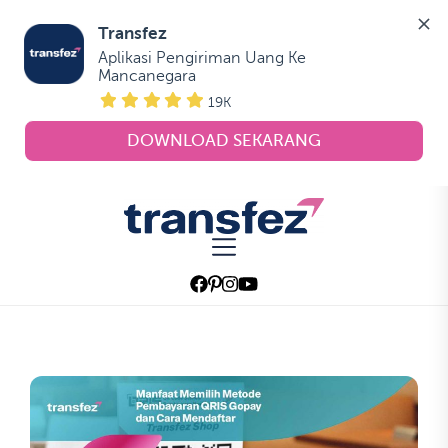
Transfez
Aplikasi Pengiriman Uang Ke 
Mancanegara
19K
DOWNLOAD SEKARANG
Skip
to
Transfez
the
content