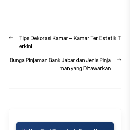
Navigasi
Previous
Tips Dekorasi Kamar – Kamar Ter Estetik T
pos
post:
erkini
Nex
Bunga Pinjaman Bank Jabar dan Jenis Pinja
pos
man yang Ditawarkan