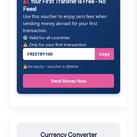
Your First Transfer is Free - No
Fees!
Use this voucher to enjoy zero fees when
sending money abroad for your first
transaction.
Valid for all countries
Only for your first transaction
FREETRY100
Copy
No expiry – voucher is lifetime
Send Money Now
Currency Converter