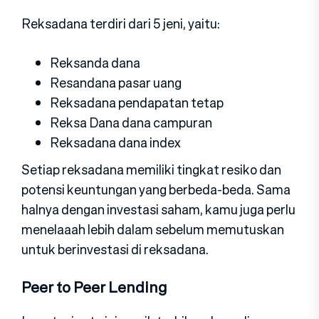
Reksadana terdiri dari 5 jeni, yaitu:
Reksanda dana
Resandana pasar uang
Reksadana pendapatan tetap
Reksa Dana dana campuran
Reksadana dana index
Setiap reksadana memiliki tingkat resiko dan
potensi keuntungan yang berbeda-beda. Sama
halnya dengan investasi saham, kamu juga perlu
menelaaah lebih dalam sebelum memutuskan
untuk berinvestasi di reksadana.
Peer to Peer Lending