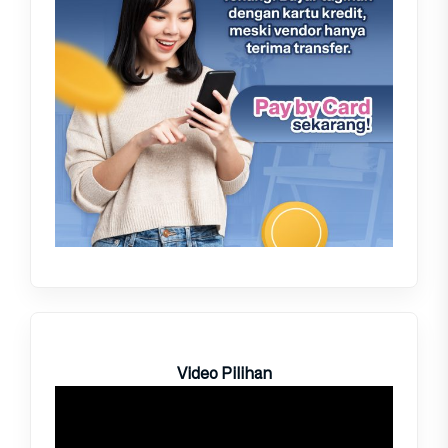
Video Pilihan