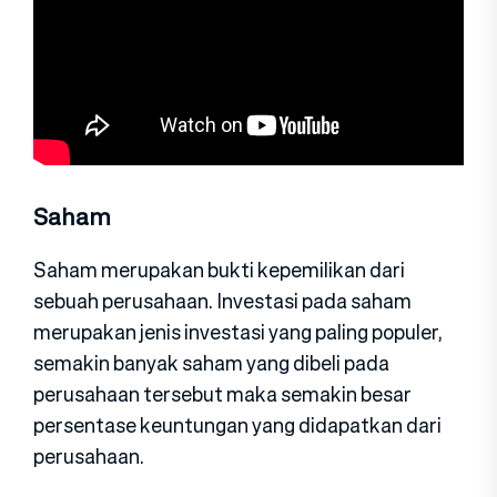
Saham
Saham merupakan bukti kepemilikan dari
sebuah perusahaan. Investasi pada saham
merupakan jenis investasi yang paling populer,
semakin banyak saham yang dibeli pada
perusahaan tersebut maka semakin besar
persentase keuntungan yang didapatkan dari
perusahaan.