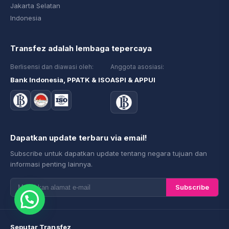
Jakarta Selatan
Indonesia
Transfez adalah lembaga tepercaya
Berlisensi dan diawasi oleh:
Anggota asosiasi:
Bank Indonesia, PPATK & ISO
ASPI & APPUI
Dapatkan update terbaru via email!
Subscribe untuk dapatkan update tentang negara tujuan dan
informasi penting lainnya.
Subscribe
Seputar Transfez