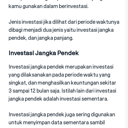
kamu gunakan dalam berinvestasi.
Jenis investasi jika dilihat dari periode waktunya
dibagi menjadi dua jenis yaitu investasi jangka
pendek, dan jangka panjang.
Investasi Jangka Pendek
Investasi jangka pendek merupakan investasi
yang dilaksanakan pada periode waktu yang
singkat, dan menghasilkan keuntungan sekitar
3 sampai 12 bulan saja. Istilah lain dari investasi
jangka pendek adalah investasi sementara.
Investasi jangka pendek juga sering digunakan
untuk menyimpan data sementara sambil