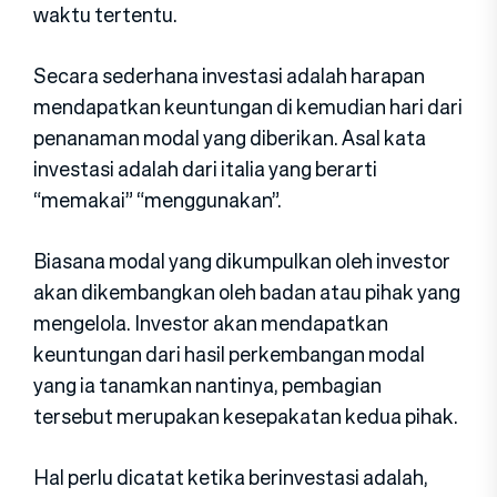
waktu tertentu.
Secara sederhana investasi adalah harapan
mendapatkan keuntungan di kemudian hari dari
penanaman modal yang diberikan. Asal kata
investasi adalah dari italia yang berarti
“memakai” “menggunakan”.
Biasana modal yang dikumpulkan oleh investor
akan dikembangkan oleh badan atau pihak yang
mengelola. Investor akan mendapatkan
keuntungan dari hasil perkembangan modal
yang ia tanamkan nantinya, pembagian
tersebut merupakan kesepakatan kedua pihak.
Hal perlu dicatat ketika berinvestasi adalah,