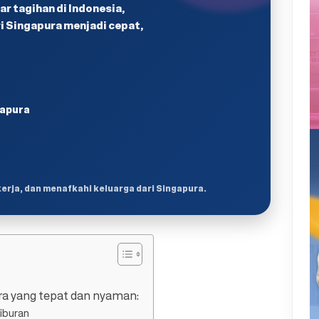
r tagihan di Indonesia,
 Singapura menjadi cepat,
gapura
kerja, dan menafkahi keluarga dari Singapura.
ura yang tepat dan nyaman:
iburan