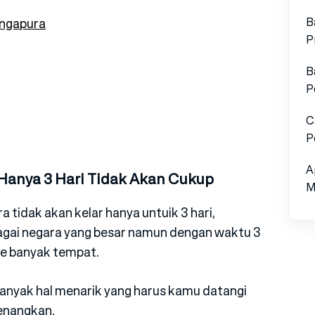
B
ingapura
P
B
P
C
P
A
 Hanya 3 Hari Tidak Akan Cukup
M
tidak akan kelar hanya untuik 3 hari,
gai negara yang besar namun dengan waktu 3
ke banyak tempat.
anyak hal menarik yang harus kamu datangi
yenangkan.