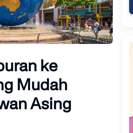
buran ke
ang Mudah
wan Asing