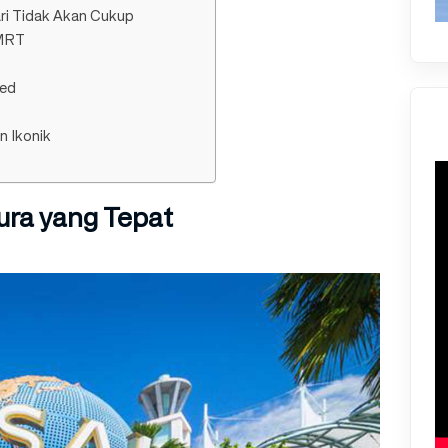
ari Tidak Akan Cukup
 MRT
ded
n Ikonik
ura yang Tepat