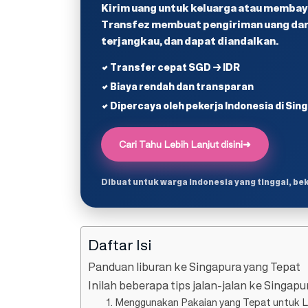
Kirim uang untuk keluarga atau membaya
Transfez membuat pengiriman uang dari
terjangkau, dan dapat diandalkan.
✔ Transfer cepat SGD → IDR
✔ Biaya rendah dan transparan
✔ Dipercaya oleh pekerja Indonesia di Sin
Cari Tahu Lebih Lanjut disini
➜
Dibuat untuk warga Indonesia yang tinggal, be
Daftar Isi
Panduan liburan ke Singapura yang Tepat
Inilah beberapa tips jalan-jalan ke Singap
1. Menggunakan Pakaian yang Tepat untuk L