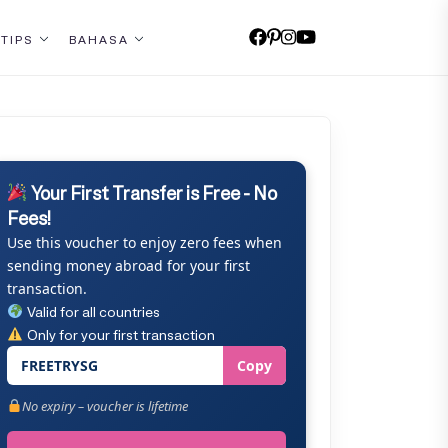
 TIPS
BAHASA
Your First Transfer is Free - No
Fees!
Use this voucher to enjoy zero fees when
sending money abroad for your first
transaction.
Valid for all countries
Only for your first transaction
FREETRYSG
Copy
No expiry – voucher is lifetime