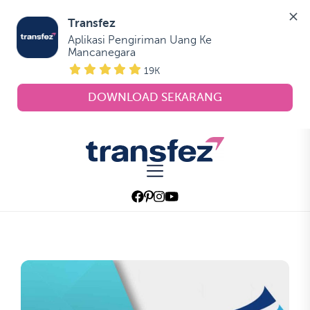
Transfez
Aplikasi Pengiriman Uang Ke 
Mancanegara
19K
DOWNLOAD SEKARANG
Skip
to
Transfez
the
content