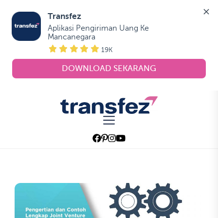
Transfez
Aplikasi Pengiriman Uang Ke 
Mancanegara
19K
DOWNLOAD SEKARANG
Skip
to
Transfez
the
content