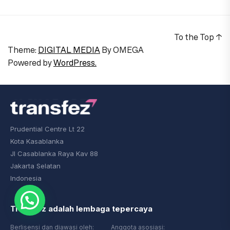
To the Top
↑
Theme:
DIGITAL MEDIA
By
OMEGA
Powered by
WordPress.
Prudential Centre Lt 22
Kota Kasablanka
Jl Casablanka Raya Kav 88
Jakarta Selatan
Indonesia
Transfez adalah lembaga tepercaya
Berlisensi dan diawasi oleh:
Anggota asosiasi: