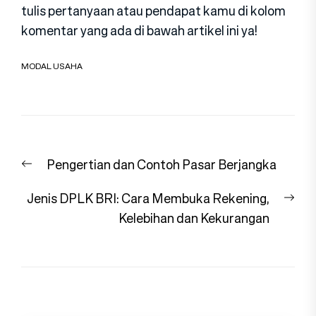
tulis pertanyaan atau pendapat kamu di kolom
komentar yang ada di bawah artikel ini ya!
MODAL USAHA
Navigasi
Previous
Pengertian dan Contoh Pasar Berjangka
pos
post:
Nex
Jenis DPLK BRI: Cara Membuka Rekening,
pos
Kelebihan dan Kekurangan