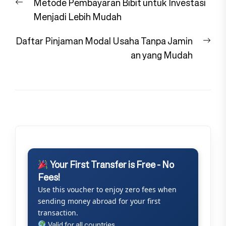
Previous
Metode Pembayaran Bibit untuk Investasi
pos
post:
Menjadi Lebih Mudah
Nex
Daftar Pinjaman Modal Usaha Tanpa Jamin
pos
an yang Mudah
Your First Transfer is Free - No
Fees!
Use this voucher to enjoy zero fees when
sending money abroad for your first
transaction.
Valid for all countries