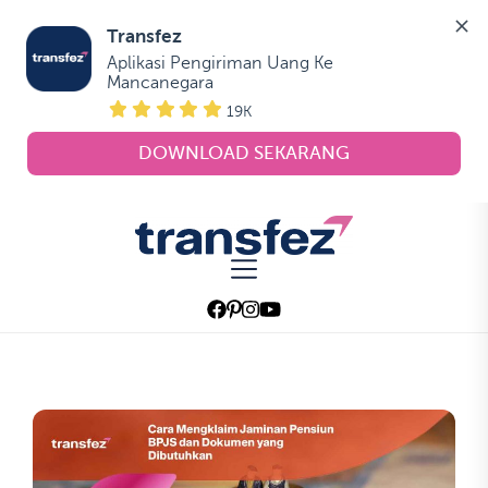
Transfez
Aplikasi Pengiriman Uang Ke 
Mancanegara
19K
DOWNLOAD SEKARANG
Skip
to
Transfez
the
content