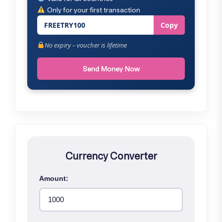
Only for your first transaction
FREETRY100
Copy
No expiry – voucher is lifetime
Send Money Now
Currency Converter
Amount: