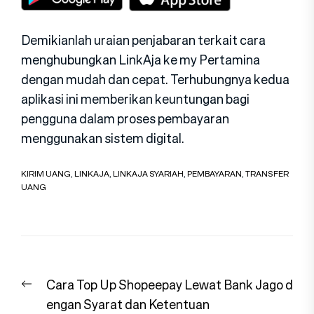
Demikianlah uraian penjabaran terkait cara
menghubungkan LinkAja ke my Pertamina
dengan mudah dan cepat. Terhubungnya kedua
aplikasi ini memberikan keuntungan bagi
pengguna dalam proses pembayaran
menggunakan sistem digital.
KIRIM UANG
,
LINKAJA
,
LINKAJA SYARIAH
,
PEMBAYARAN
,
TRANSFER
UANG
Navigasi
Previous
Cara Top Up Shopeepay Lewat Bank Jago d
pos
post:
engan Syarat dan Ketentuan