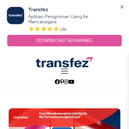
Transfez
Aplikasi Pengiriman Uang Ke 
Mancanegara
19K
DOWNLOAD SEKARANG
Skip
to
Transfez
the
content