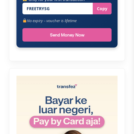
FREETRYSG
Copy
No expiry – voucher is lifetime
Send Money Now