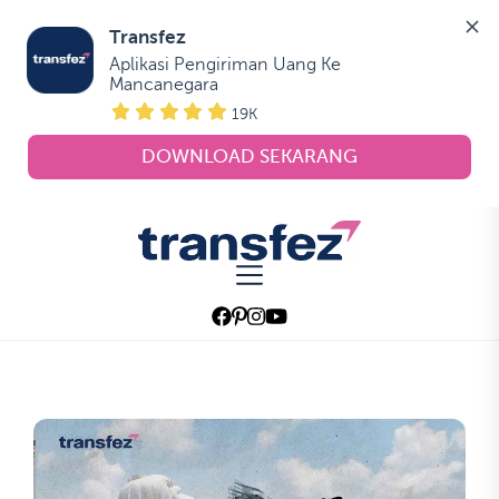
Transfez
Aplikasi Pengiriman Uang Ke 
Mancanegara
19K
DOWNLOAD SEKARANG
Skip
to
Transfez
the
content