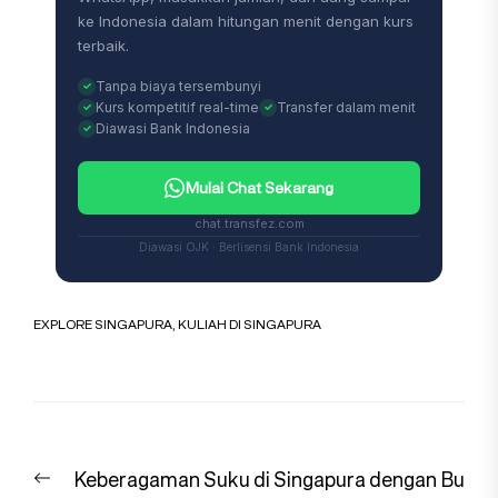
ke Indonesia dalam hitungan menit dengan kurs
terbaik.
Tanpa biaya tersembunyi
Kurs kompetitif real-time
Transfer dalam menit
Diawasi Bank Indonesia
Mulai Chat Sekarang
chat.transfez.com
Diawasi OJK · Berlisensi Bank Indonesia
EXPLORE SINGAPURA
,
KULIAH DI SINGAPURA
Navigasi
Previous
Keberagaman Suku di Singapura dengan Bu
pos