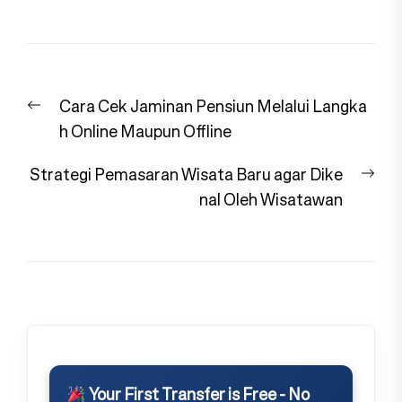
Navigasi
Previous
Cara Cek Jaminan Pensiun Melalui Langka
pos
post:
h Online Maupun Offline
Nex
Strategi Pemasaran Wisata Baru agar Dike
pos
nal Oleh Wisatawan
Your First Transfer is Free - No