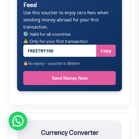
Fees!
Use this voucher to enjoy zero fees when
sending money abroad for your first
transaction.
Valid for all countries
Only for your first transaction
FREETRY100
Copy
No expiry – voucher is lifetime
Send Money Now
Currency Converter