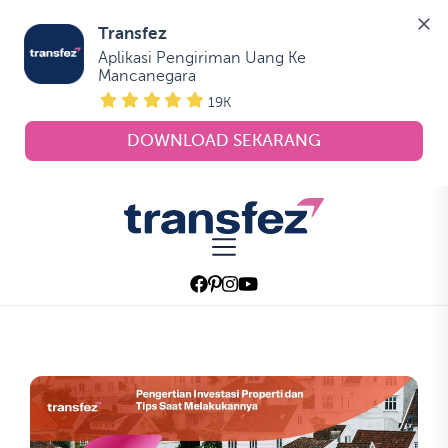
Transfez
Aplikasi Pengiriman Uang Ke 
Mancanegara
19K
DOWNLOAD SEKARANG
Skip
to
Transfez
the
content