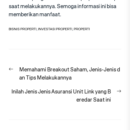
saat melakukannya. Semoga informasi ini bisa
memberikan manfaat.
BISNIS PROPERTI
,
INVESTASI PROPERTI
,
PROPERTI
Navigasi
Previous
Memahami Breakout Saham, Jenis-Jenis d
pos
post:
an Tips Melakukannya
Nex
Inilah Jenis Jenis Asuransi Unit Link yang B
pos
eredar Saat ini