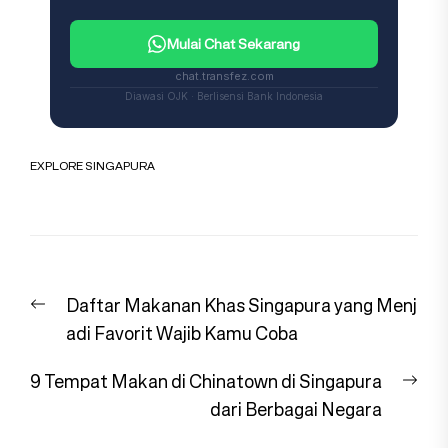
Mulai Chat Sekarang
chat.transfez.com
Diawasi OJK · Berlisensi Bank Indonesia
EXPLORE SINGAPURA
Navigasi
Previous
Daftar Makanan Khas Singapura yang Menj
pos
post:
adi Favorit Wajib Kamu Coba
Nex
9 Tempat Makan di Chinatown di Singapura
pos
dari Berbagai Negara