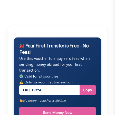
Your First Transfer is Free - No
Fees!
Use this voucher to enjoy zero fees when
sending money abroad for your first
transaction.
Valid for all countries
Only for your first transaction
FREETRYSG
Copy
No expiry – voucher is lifetime
Send Money Now