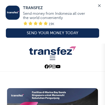
TRANSFEZ
Send money from Indonesia all over 
the world conveniently
19K
SEND YOUR MONEY TODAY
Skip
to
Transfez
the
content