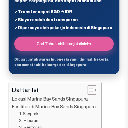
cepat, terjangkau, dan dapat diandalkan.
✔ Transfer cepat SGD → IDR
✔ Biaya rendah dan transparan
✔ Dipercaya oleh pekerja Indonesia di Singapura
Cari Tahu Lebih Lanjut disini
➜
Dibuat untuk warga Indonesia yang tinggal, bekerja,
dan menafkahi keluarga dari Singapura.
Daftar Isi
Lokasi Marina Bay Sands Singapura
Fasilitas di Marina Bay Sands Singapura
1. Skypark
2. Hiburan
3. Restoran