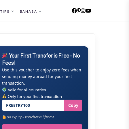
 TIPS
BAHASA
Your First Transfer is Free - No
Fees!
Use this voucher to enjoy zero fees when
sending money abroad for your first
transaction.
Valid for all countries
Only for your first transaction
FREETRY100
Copy
No expiry – voucher is lifetime