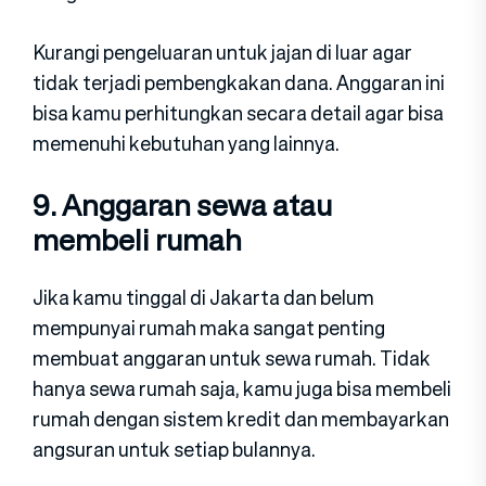
Kurangi pengeluaran untuk jajan di luar agar
tidak terjadi pembengkakan dana. Anggaran ini
bisa kamu perhitungkan secara detail agar bisa
memenuhi kebutuhan yang lainnya.
9. Anggaran sewa atau
membeli rumah
Jika kamu tinggal di Jakarta dan belum
mempunyai rumah maka sangat penting
membuat anggaran untuk sewa rumah. Tidak
hanya sewa rumah saja, kamu juga bisa membeli
rumah dengan sistem kredit dan membayarkan
angsuran untuk setiap bulannya.