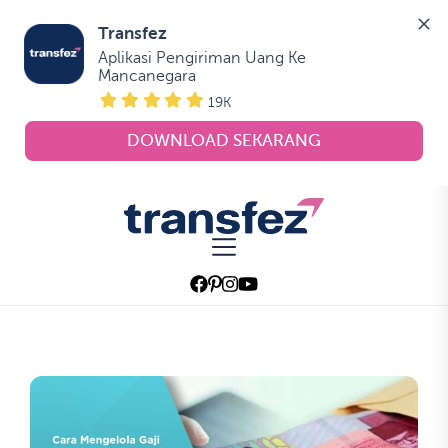
Transfez
Aplikasi Pengiriman Uang Ke 
Mancanegara
19K
DOWNLOAD SEKARANG
Skip
to
Transfez
the
content