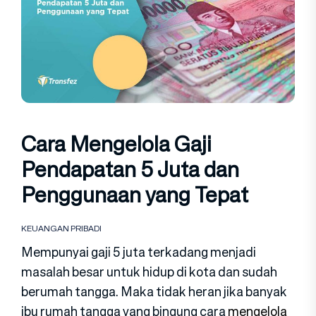
Cara Mengelola Gaji
Pendapatan 5 Juta dan
Penggunaan yang Tepat
KEUANGAN PRIBADI
Mempunyai gaji 5 juta terkadang menjadi
masalah besar untuk hidup di kota dan sudah
berumah tangga. Maka tidak heran jika banyak
ibu rumah tangga yang bingung cara
mengelola