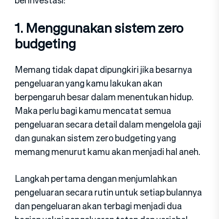
berinvestasi:
1. Menggunakan sistem zero
budgeting
Memang tidak dapat dipungkiri jika besarnya
pengeluaran yang kamu lakukan akan
berpengaruh besar dalam menentukan hidup.
Maka perlu bagi kamu mencatat semua
pengeluaran secara detail dalam mengelola gaji
dan gunakan sistem zero budgeting yang
memang menurut kamu akan menjadi hal aneh.
Langkah pertama dengan menjumlahkan
pengeluaran secara rutin untuk setiap bulannya
dan pengeluaran akan terbagi menjadi dua