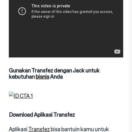
Gunakan Transfez dengan Jack untuk
kebutuhan
bisnis
Anda
Download Aplikasi Transfez
Aplikasi
Transfez
bisa bantuin kamu untuk