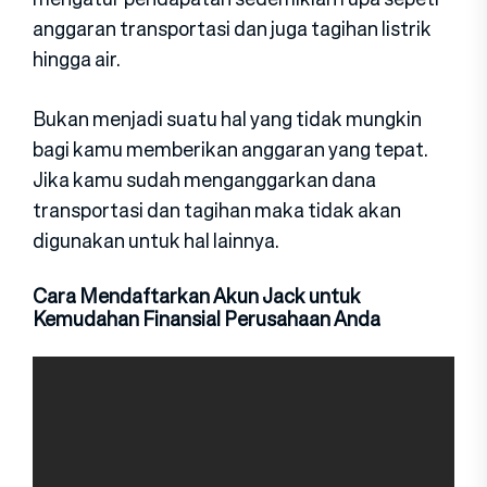
anggaran transportasi dan juga tagihan listrik
hingga air.
Bukan menjadi suatu hal yang tidak mungkin
bagi kamu memberikan anggaran yang tepat.
Jika kamu sudah menganggarkan dana
transportasi dan tagihan maka tidak akan
digunakan untuk hal lainnya.
Cara Mendaftarkan Akun Jack untuk
Kemudahan Finansial Perusahaan Anda