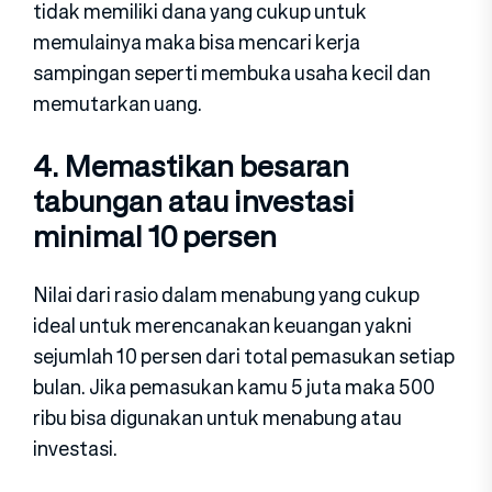
tidak memiliki dana yang cukup untuk
memulainya maka bisa mencari kerja
sampingan seperti membuka usaha kecil dan
memutarkan uang.
4. Memastikan besaran
tabungan atau investasi
minimal 10 persen
Nilai dari rasio dalam menabung yang cukup
ideal untuk merencanakan keuangan yakni
sejumlah 10 persen dari total pemasukan setiap
bulan. Jika pemasukan kamu 5 juta maka 500
ribu bisa digunakan untuk menabung atau
investasi.