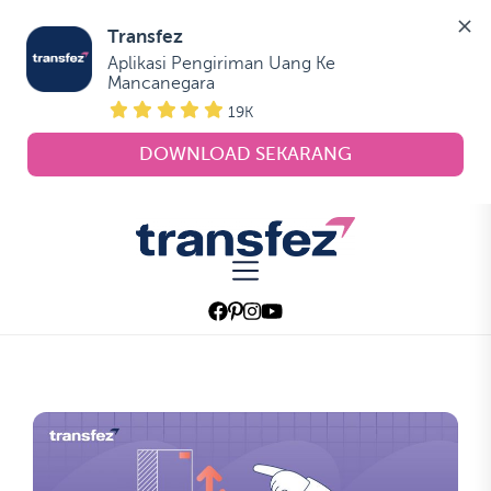
Transfez
Aplikasi Pengiriman Uang Ke 
Mancanegara
19K
DOWNLOAD SEKARANG
Skip
to
Transfez
the
content