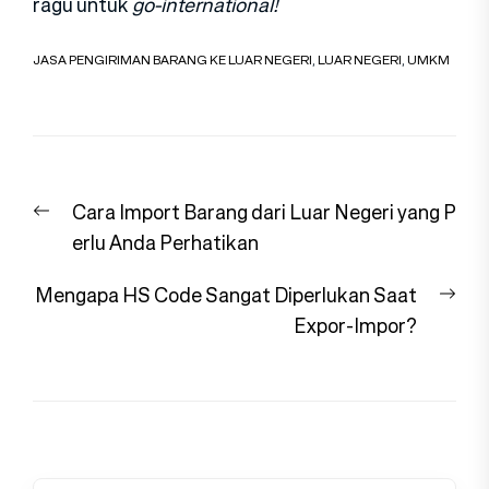
ragu untuk
go-international
!
JASA PENGIRIMAN BARANG KE LUAR NEGERI
,
LUAR NEGERI
,
UMKM
Navigasi
Previous
Cara Import Barang dari Luar Negeri yang P
pos
post:
erlu Anda Perhatikan
Nex
Mengapa HS Code Sangat Diperlukan Saat
pos
Expor-Impor?