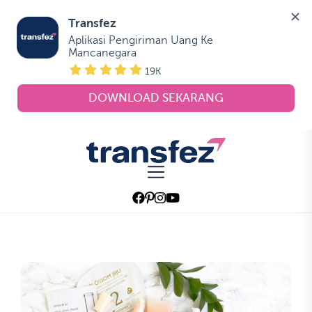
Transfez
Aplikasi Pengiriman Uang Ke 
Mancanegara
19K
DOWNLOAD SEKARANG
Skip
to
Transfez
the
content