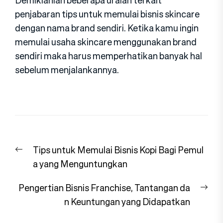
penjabaran tips untuk memulai bisnis skincare
dengan nama brand sendiri. Ketika kamu ingin
memulai usaha skincare menggunakan brand
sendiri maka harus memperhatikan banyak hal
sebelum menjalankannya.
Navigasi
Previous
Tips untuk Memulai Bisnis Kopi Bagi Pemul
pos
post:
a yang Menguntungkan
Nex
Pengertian Bisnis Franchise, Tantangan da
pos
n Keuntungan yang Didapatkan