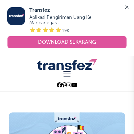
Transfez
Aplikasi Pengiriman Uang Ke 
Mancanegara
19K
DOWNLOAD SEKARANG
Skip
to
Transfez
the
content