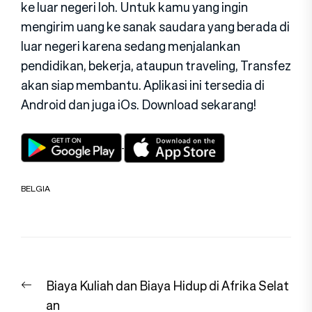
ke luar negeri loh. Untuk kamu yang ingin
mengirim uang ke sanak saudara yang berada di
luar negeri karena sedang menjalankan
pendidikan, bekerja, ataupun traveling, Transfez
akan siap membantu. Aplikasi ini tersedia di
Android dan juga iOs. Download sekarang!
BELGIA
Navigasi
Previous
Biaya Kuliah dan Biaya Hidup di Afrika Selat
pos
post:
an