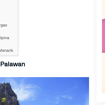
argao
lipina
 Menarik
, Palawan