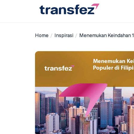
Skip
to
the
Transfez
content
Home
Inspirasi
Menemukan Keindahan 10