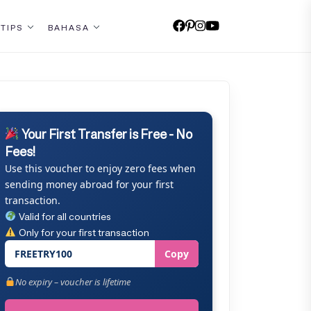
 TIPS
BAHASA
Your First Transfer is Free - No
Fees!
Use this voucher to enjoy zero fees when
sending money abroad for your first
transaction.
Valid for all countries
Only for your first transaction
FREETRY100
Copy
No expiry – voucher is lifetime