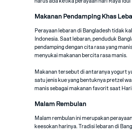
harus ada ketika perayaan hari Raya Idul F
Makanan Pendamping Khas Leba
Perayaan lebaran di Bangladesh tidak ka
Indonesia. Saat lebaran, penduduk Bang
pendamping dengan cita rasa yang mani
menyukai makanan bercita rasa manis.
Makanan tersebut di antaranya yogurt ya
satu jenis kue yang bentuknya pretzel w
manis sebagai makanan favorit saat Hari R
Malam Rembulan
Malam rembulan ini merupakan perayaan 
keesokan harinya. Tradisi lebaran di Ba