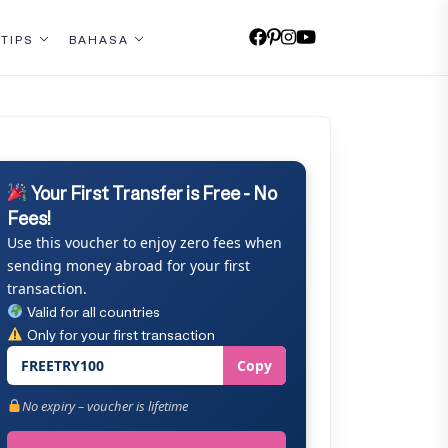
 TIPS
BAHASA
Your First Transfer is Free - No
Fees!
Use this voucher to enjoy zero fees when
sending money abroad for your first
transaction.
Valid for all countries
Only for your first transaction
FREETRY100
Copy
No expiry – voucher is lifetime