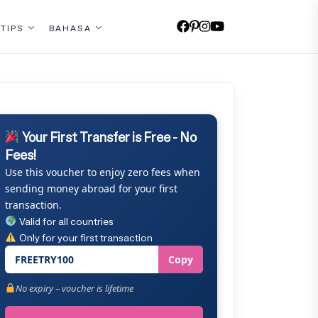
 TIPS
BAHASA
Your First Transfer is Free - No
Fees!
Use this voucher to enjoy zero fees when
sending money abroad for your first
transaction.
Valid for all countries
Only for your first transaction
FREETRY100
Copy
No expiry – voucher is lifetime