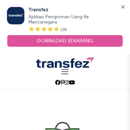
Transfez
Aplikasi Pengiriman Uang Ke 
Mancanegara
19K
DOWNLOAD SEKARANG
Skip
to
Transfez
the
content