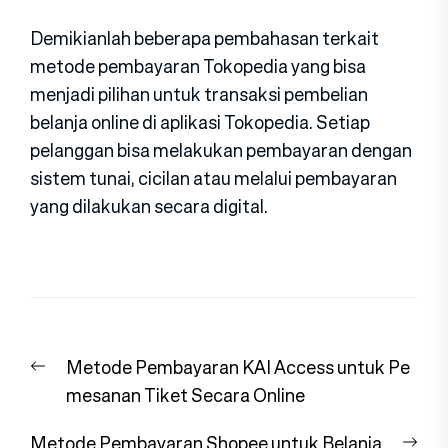
Demikianlah beberapa pembahasan terkait
metode pembayaran Tokopedia yang bisa
menjadi pilihan untuk transaksi pembelian
belanja online di aplikasi Tokopedia. Setiap
pelanggan bisa melakukan pembayaran dengan
sistem tunai, cicilan atau melalui pembayaran
yang dilakukan secara digital.
Navigasi
Previous
Metode Pembayaran KAI Access untuk Pe
pos
post:
mesanan Tiket Secara Online
Nex
Metode Pembayaran Shopee untuk Belanja