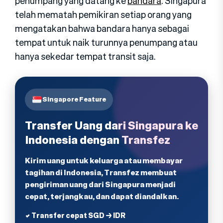
penumpang yang datang ke
bandara
. Singapura
telah mematah pemikiran setiap orang yang
mengatakan bahwa bandara hanya sebagai
tempat untuk naik turunnya penumpang atau
hanya sekedar tempat transit saja.
Singapore Feature
Transfer Uang dari Singapura ke
Indonesia dengan Transfez
Kirim uang untuk keluarga atau membayar
tagihan di Indonesia, Transfez membuat
pengiriman uang dari Singapura menjadi
cepat, terjangkau, dan dapat diandalkan.
✔ Transfer cepat SGD → IDR