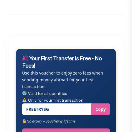
Your First Transfer is Free - No
Fees!
Use this voucher to enjoy zero fees when
sending money abroad for your first
transaction.
Valid for all countries
Only for your first transaction
FREETRYSG
Copy
No expiry – voucher is lifetime