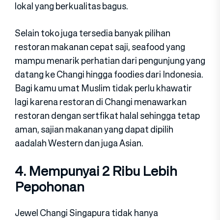
lokal yang berkualitas bagus.
Selain toko juga tersedia banyak pilihan
restoran makanan cepat saji, seafood yang
mampu menarik perhatian dari pengunjung yang
datang ke Changi hingga foodies dari Indonesia.
Bagi kamu umat Muslim tidak perlu khawatir
lagi karena restoran di Changi menawarkan
restoran dengan sertfikat halal sehingga tetap
aman, sajian makanan yang dapat dipilih
aadalah Western dan juga Asian.
4. Mempunyai 2 Ribu Lebih
Pepohonan
Jewel Changi Singapura tidak hanya