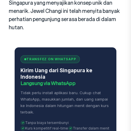
Singapura yang menyajikan konsep unik dan
menarik. Jewel Changi ini telah menyita banyak
perhatian pengunjung serasa berada di dalam
hutan.
TRANSFEZ ON WHATSAPP
Kirim Uang dari Singapura ke
Indonesia
Langsung via WhatsApp
Tidak perlu install aplikasi baru. Cukup chat
WhatsApp, masukkan jumlah, dan uang sampai
ke Indonesia dalam hitungan menit dengan kurs
terbaik.
Tanpa biaya tersembunyi
Kurs kompetitif real-time
Transfer dalam menit