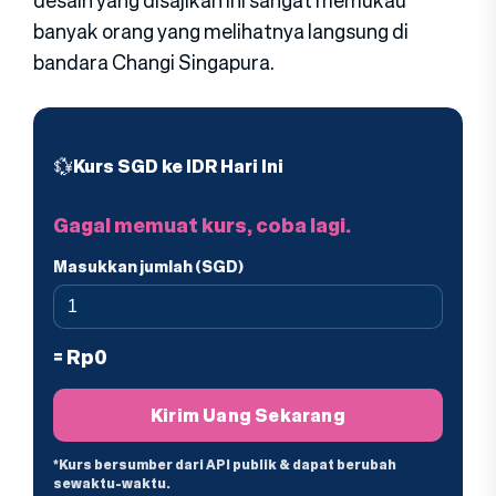
banyak orang yang melihatnya langsung di
bandara Changi Singapura.