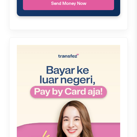
Send Money Now