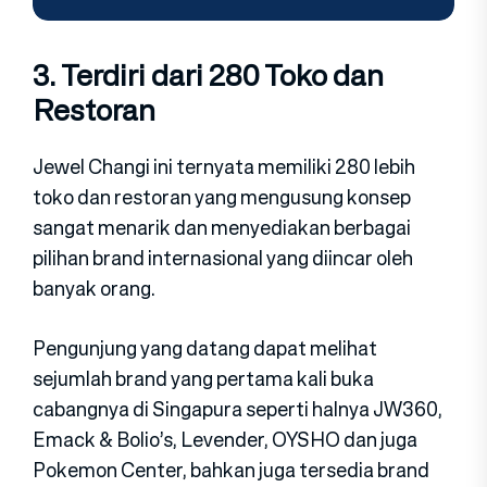
3. Terdiri dari 280 Toko dan
Restoran
Jewel Changi ini ternyata memiliki 280 lebih
toko dan restoran yang mengusung konsep
sangat menarik dan menyediakan berbagai
pilihan brand internasional yang diincar oleh
banyak orang.
Pengunjung yang datang dapat melihat
sejumlah brand yang pertama kali buka
cabangnya di Singapura seperti halnya JW360,
Emack & Bolio’s, Levender, OYSHO dan juga
Pokemon Center, bahkan juga tersedia brand