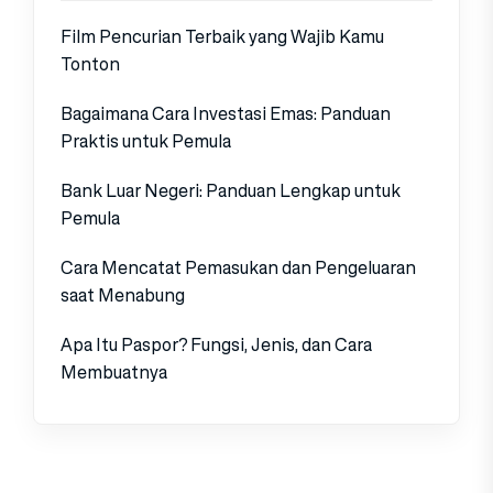
Film Pencurian Terbaik yang Wajib Kamu
Tonton
Bagaimana Cara Investasi Emas: Panduan
Praktis untuk Pemula
Bank Luar Negeri: Panduan Lengkap untuk
Pemula
Cara Mencatat Pemasukan dan Pengeluaran
saat Menabung
Apa Itu Paspor? Fungsi, Jenis, dan Cara
Membuatnya