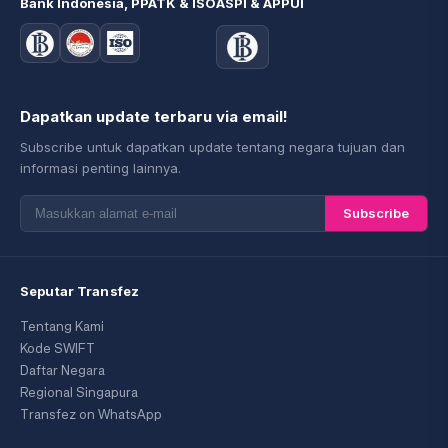
Bank Indonesia, PPATK & ISO
ASPI & APPUI
Dapatkan update terbaru via email!
Subscribe untuk dapatkan update tentang negara tujuan dan
informasi penting lainnya.
Subscribe
Seputar Transfez
Tentang Kami
Kode SWIFT
Daftar Negara
Regional Singapura
Transfez on WhatsApp