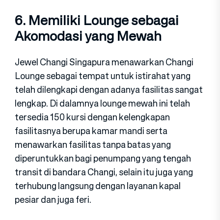
6. Memiliki Lounge sebagai
Akomodasi yang Mewah
Jewel Changi Singapura menawarkan Changi
Lounge sebagai tempat untuk istirahat yang
telah dilengkapi dengan adanya fasilitas sangat
lengkap. Di dalamnya lounge mewah ini telah
tersedia 150 kursi dengan kelengkapan
fasilitasnya berupa kamar mandi serta
menawarkan fasilitas tanpa batas yang
diperuntukkan bagi penumpang yang tengah
transit di bandara Changi, selain itu juga yang
terhubung langsung dengan layanan kapal
pesiar dan juga feri.