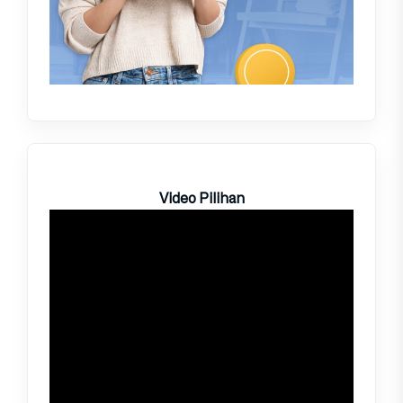
Video Pilihan