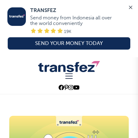
TRANSFEZ
Send money from Indonesia all over 
the world conveniently
19K
SEND YOUR MONEY TODAY
Skip
to
Transfez
the
content