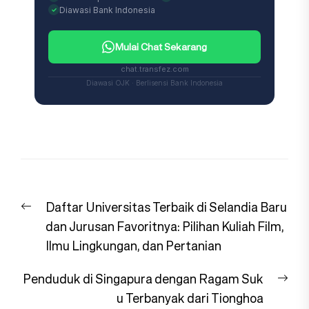
Diawasi Bank Indonesia
Mulai Chat Sekarang
chat.transfez.com
Diawasi OJK · Berlisensi Bank Indonesia
Navigasi
Previous
Daftar Universitas Terbaik di Selandia Baru
pos
post:
dan Jurusan Favoritnya: Pilihan Kuliah Film,
Ilmu Lingkungan, dan Pertanian
Nex
Penduduk di Singapura dengan Ragam Suk
pos
u Terbanyak dari Tionghoa