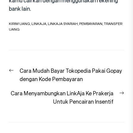
kamu cairkan dengan menggunakan rekening
bank lain.
KIRIM UANG
,
LINKAJA
,
LINKAJA SYARIAH
,
PEMBAYARAN
,
TRANSFER
UANG
Navigasi
Previous
Cara Mudah Bayar Tokopedia Pakai Gopay
pos
post:
dengan Kode Pembayaran
Nex
Cara Menyambungkan LinkAja Ke Prakerja
pos
Untuk Pencairan Insentif