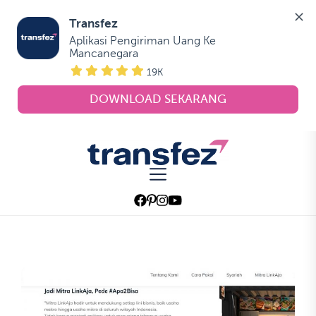
Transfez
Aplikasi Pengiriman Uang Ke 
Mancanegara
19K
DOWNLOAD SEKARANG
Skip
to
Transfez
the
content