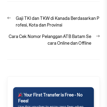
Navigasi
Previous
Gaji TKI dan TKW di Kanada Berdasarkan P
pos
post:
rofesi, Kota dan Provinsi
Nex
Cara Cek Nomor Pelanggan ATB Batam Se
pos
cara Online dan Offline
Your First Transfer is Free - No
Fees!
Use this voucher to enjoy zero fees when