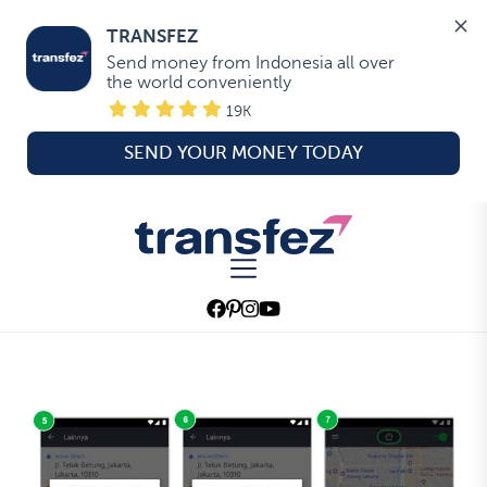
TRANSFEZ
Send money from Indonesia all over 
the world conveniently
19K
SEND YOUR MONEY TODAY
Skip
to
Transfez
the
content