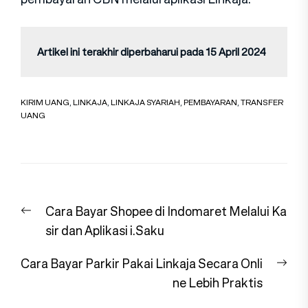
Artikel ini terakhir diperbaharui pada 15 April 2024
KIRIM UANG
,
LINKAJA
,
LINKAJA SYARIAH
,
PEMBAYARAN
,
TRANSFER
UANG
Navigasi
Previous
Cara Bayar Shopee di Indomaret Melalui Ka
pos
post:
sir dan Aplikasi i.Saku
Nex
Cara Bayar Parkir Pakai Linkaja Secara Onli
pos
ne Lebih Praktis