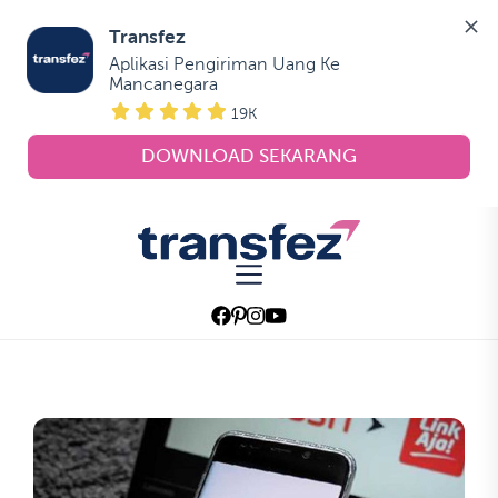
Transfez
Aplikasi Pengiriman Uang Ke 
Mancanegara
19K
DOWNLOAD SEKARANG
Skip
to
Transfez
the
content