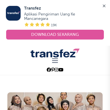
Transfez
Aplikasi Pengiriman Uang Ke 
Mancanegara
19K
DOWNLOAD SEKARANG
Skip
to
Transfez
the
content