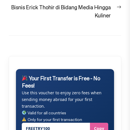
Nex
Bisnis Erick Thohir di Bidang Media Hingga
pos
Kuliner
Your First Transfer is Free - No
Fees!
Use this voucher to enjoy zero fees when
sending money abroad for your first
transaction.
Valid for all countries
Only for your first transaction
FREETRY100
Copy