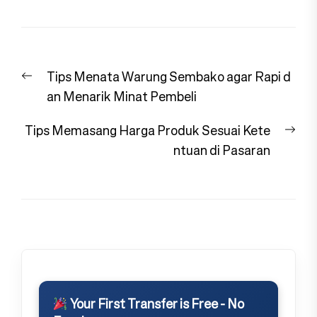
Navigasi
Previous
Tips Menata Warung Sembako agar Rapi d
pos
post:
an Menarik Minat Pembeli
Nex
Tips Memasang Harga Produk Sesuai Kete
pos
ntuan di Pasaran
Your First Transfer is Free - No