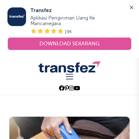
Transfez
Aplikasi Pengiriman Uang Ke 
Mancanegara
19K
DOWNLOAD SEKARANG
Skip
to
Transfez
the
content