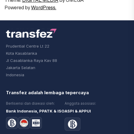
Theme:
DIGITAL MEDIA
By
OMEGA
Powered by
WordPress.
Prudential Centre Lt 22
Kota Kasablanka
Jl Casablanka Raya Kav 88
Jakarta Selatan
Indonesia
Transfez adalah lembaga tepercaya
Berlisensi dan diawasi oleh:
Anggota asosiasi:
Bank Indonesia, PPATK & ISO
ASPI & APPUI