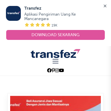
Transfez
Aplikasi Pengiriman Uang Ke 
Mancanegara
19K
DOWNLOAD SEKARANG
Skip
to
Transfez
the
content