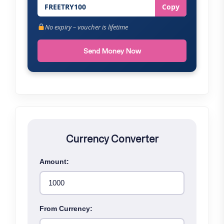
FREETRY100
Copy
No expiry – voucher is lifetime
Send Money Now
Currency Converter
Amount:
From Currency: