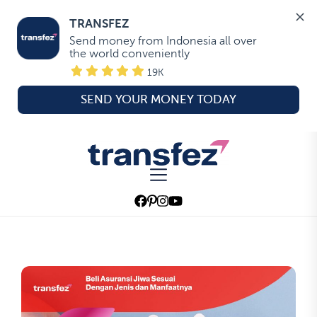
TRANSFEZ
Send money from Indonesia all over 
the world conveniently
19K
SEND YOUR MONEY TODAY
Skip
to
Transfez
the
content