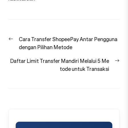
Navigasi
Previous
Cara Transfer ShopeePay Antar Pengguna
pos
post:
dengan Pilihan Metode
Nex
Daftar Limit Transfer Mandiri Melalui 5 Me
pos
tode untuk Transaksi