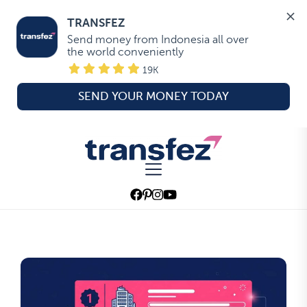
TRANSFEZ
Send money from Indonesia all over 
the world conveniently
19K
SEND YOUR MONEY TODAY
Skip
to
Transfez
the
content