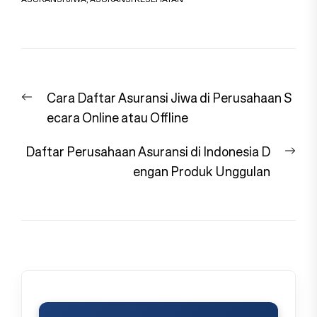
Navigasi
Previous
Cara Daftar Asuransi Jiwa di Perusahaan S
pos
post:
ecara Online atau Offline
Nex
Daftar Perusahaan Asuransi di Indonesia D
pos
engan Produk Unggulan